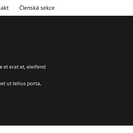
takt
Členská sekce
 et erat et, eleifend
et ut tellus porta,