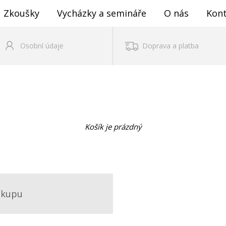
Zkoušky
Vycházky a semináře
O nás
Kon
Osobní údaje
Doprava a platba
Košík je prázdný
ákupu