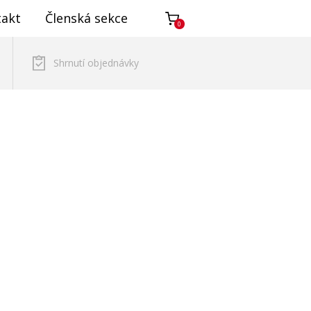
takt
Členská sekce
0
Shrnutí objednávky