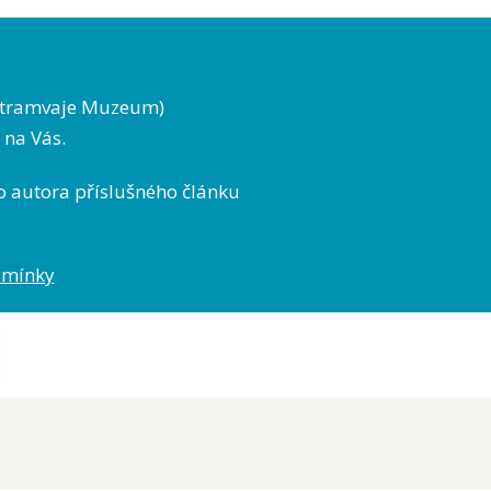
ky tramvaje Muzeum)
 na Vás.
o autora příslušného článku
dmínky